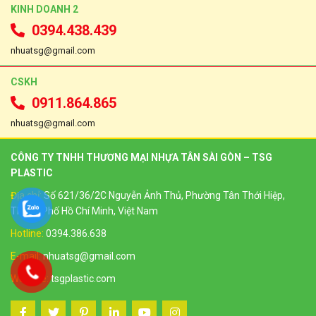
KINH DOANH 2
0394.438.439
nhuatsg@gmail.com
CSKH
0911.864.865
nhuatsg@gmail.com
CÔNG TY TNHH THƯƠNG MẠI NHỰA TÂN SÀI GÒN – TSG
PLASTIC
Địa chỉ:
Số 621/36/2C Nguyễn Ảnh Thủ, Phường Tân Thới Hiệp,
Thành Phố Hồ Chí Minh, Việt Nam
Hotline:
0394.386.638
E-mail:
nhuatsg@gmail.com
Website:
tsgplastic.com