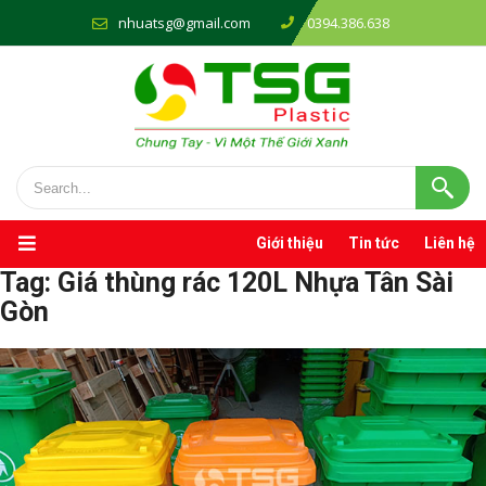
nhuatsg@gmail.com
0394.386.638
Giới thiệu
Tin tức
Liên hệ
Tag:
Giá thùng rác 120L Nhựa Tân Sài
Gòn