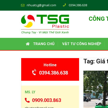
nhuatsg@gmail.com
0394.386.638
CÔNG 
TRANG CHỦ
VẬT TƯ CÔNG NGHIỆP
Tag:
Giá 
Hotline
0394.386.638
MS. LY
0909.003.863