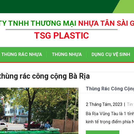
TY TNHH THƯƠNG MẠI
NHỰA TÂN SÀI 
TSG PLASTIC
THÙNG RÁC NHỰA
THÙNG NHỰA
DỤNG CỤ VỆ SINH
thùng rác công cộng Bà Rịa
Thùng Rác Công Cộng Tạ
2 Tháng Tám, 2023
|
Tin
Bà Rịa Vũng Tàu là 1 tỉ
kinh tế trọng điểm phía N