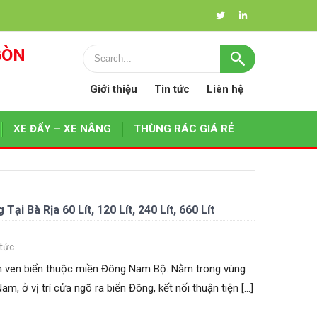
GÒN
Giới thiệu
Tin tức
Liên hệ
XE ĐẨY – XE NÂNG
THÙNG RÁC GIÁ RẺ
i Bà Rịa 60 Lít, 120 Lít, 240 Lít, 660 Lít
 tức
nh ven biển thuộc miền Đông Nam Bộ. Nằm trong vùng
am, ở vị trí cửa ngõ ra biển Đông, kết nối thuận tiện […]