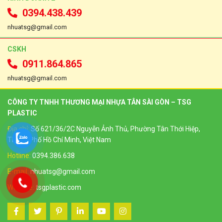
0394.438.439
nhuatsg@gmail.com
CSKH
0911.864.865
nhuatsg@gmail.com
CÔNG TY TNHH THƯƠNG MẠI NHỰA TÂN SÀI GÒN – TSG
PLASTIC
Địa chỉ:
Số 621/36/2C Nguyễn Ảnh Thủ, Phường Tân Thới Hiệp,
Thành Phố Hồ Chí Minh, Việt Nam
Hotline:
0394.386.638
E-mail:
nhuatsg@gmail.com
Website:
tsgplastic.com