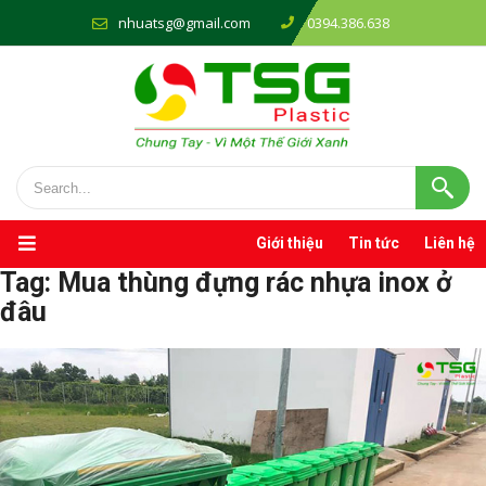
nhuatsg@gmail.com
0394.386.638
Giới thiệu
Tin tức
Liên hệ
Tag:
Mua thùng đựng rác nhựa inox ở
đâu