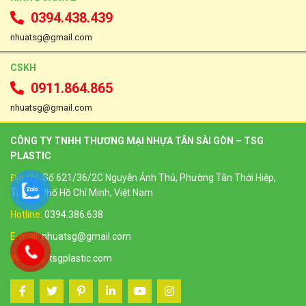
0394.438.439
nhuatsg@gmail.com
CSKH
0911.864.865
nhuatsg@gmail.com
CÔNG TY TNHH THƯƠNG MẠI NHỰA TÂN SÀI GÒN – TSG
PLASTIC
Địa chỉ:
Số 621/36/2C Nguyễn Ảnh Thủ, Phường Tân Thới Hiệp,
Thành Phố Hồ Chí Minh, Việt Nam
Hotline:
0394.386.638
E-mail:
nhuatsg@gmail.com
Website:
tsgplastic.com