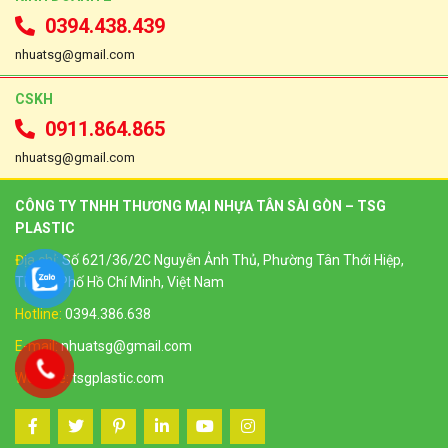
0394.438.439
nhuatsg@gmail.com
CSKH
0911.864.865
nhuatsg@gmail.com
CÔNG TY TNHH THƯƠNG MẠI NHỰA TÂN SÀI GÒN – TSG
PLASTIC
Địa chỉ:
Số 621/36/2C Nguyễn Ảnh Thủ, Phường Tân Thới Hiệp,
Thành Phố Hồ Chí Minh, Việt Nam
Hotline:
0394.386.638
E-mail:
nhuatsg@gmail.com
Website:
tsgplastic.com