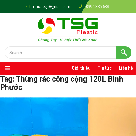
nhuatsg@gmail.com
0394.386.638
Giới thiệu
Tin tức
Liên hệ
Tag:
Thùng rác công cộng 120L Bình
Phước