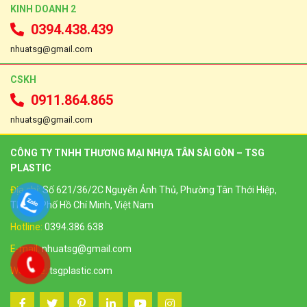
KINH DOANH 2
0394.438.439
nhuatsg@gmail.com
CSKH
0911.864.865
nhuatsg@gmail.com
CÔNG TY TNHH THƯƠNG MẠI NHỰA TÂN SÀI GÒN – TSG
PLASTIC
Địa chỉ:
Số 621/36/2C Nguyễn Ảnh Thủ, Phường Tân Thới Hiệp,
Thành Phố Hồ Chí Minh, Việt Nam
Hotline:
0394.386.638
E-mail:
nhuatsg@gmail.com
Website:
tsgplastic.com