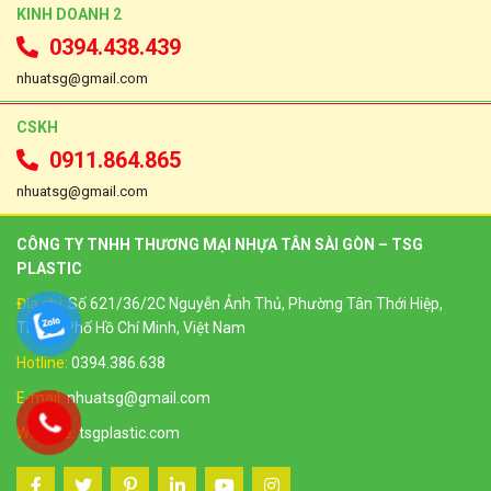
KINH DOANH 2
0394.438.439
nhuatsg@gmail.com
CSKH
0911.864.865
nhuatsg@gmail.com
CÔNG TY TNHH THƯƠNG MẠI NHỰA TÂN SÀI GÒN – TSG
PLASTIC
Địa chỉ:
Số 621/36/2C Nguyễn Ảnh Thủ, Phường Tân Thới Hiệp,
Thành Phố Hồ Chí Minh, Việt Nam
Hotline:
0394.386.638
E-mail:
nhuatsg@gmail.com
Website:
tsgplastic.com