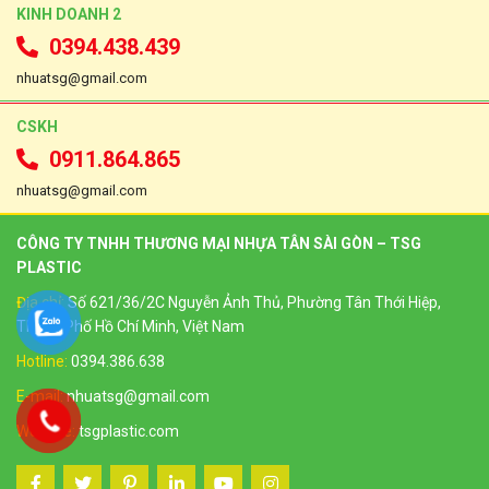
KINH DOANH 2
0394.438.439
nhuatsg@gmail.com
CSKH
0911.864.865
nhuatsg@gmail.com
CÔNG TY TNHH THƯƠNG MẠI NHỰA TÂN SÀI GÒN – TSG
PLASTIC
Địa chỉ:
Số 621/36/2C Nguyễn Ảnh Thủ, Phường Tân Thới Hiệp,
Thành Phố Hồ Chí Minh, Việt Nam
Hotline:
0394.386.638
E-mail:
nhuatsg@gmail.com
Website:
tsgplastic.com