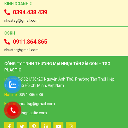
KINH DOANH 2
0394.438.439
nhuatsg@gmail.com
CSKH
0911.864.865
nhuatsg@gmail.com
CÔNG TY TNHH THƯƠNG MẠI NHỰA TÂN SÀI GÒN – TSG
PLASTIC
Địa chỉ:
Số 621/36/2C Nguyễn Ảnh Thủ, Phường Tân Thới Hiệp,
Thành Phố Hồ Chí Minh, Việt Nam
Hotline:
0394.386.638
E-mail:
nhuatsg@gmail.com
Website:
tsgplastic.com