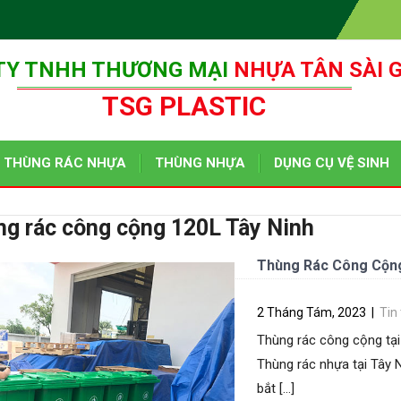
TY TNHH THƯƠNG MẠI
NHỰA TÂN SÀI 
TSG PLASTIC
THÙNG RÁC NHỰA
THÙNG NHỰA
DỤNG CỤ VỆ SINH
g rác công cộng 120L Tây Ninh
Thùng Rác Công Cộng Tạ
2 Tháng Tám, 2023
|
Tin
Thùng rác công cộng tại
Thùng rác nhựa tại Tây 
bắt […]