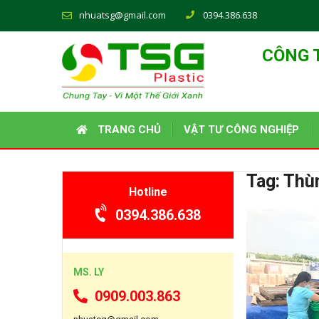
nhuatsg@gmail.com
0394.386.638
CÔNG 
TRANG CHỦ
VẬT TƯ CÔNG NGHIỆP
Tag:
Thùn
Hotline
0394.386.638
MS. LY
0909.003.863