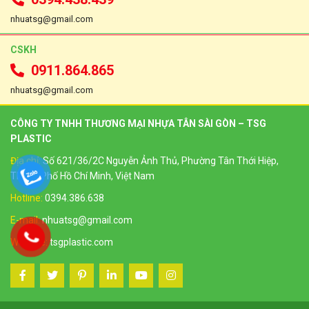
nhuatsg@gmail.com
CSKH
0911.864.865
nhuatsg@gmail.com
CÔNG TY TNHH THƯƠNG MẠI NHỰA TÂN SÀI GÒN – TSG
PLASTIC
Địa chỉ:
Số 621/36/2C Nguyễn Ảnh Thủ, Phường Tân Thới Hiệp,
Thành Phố Hồ Chí Minh, Việt Nam
Hotline:
0394.386.638
E-mail:
nhuatsg@gmail.com
Website:
tsgplastic.com