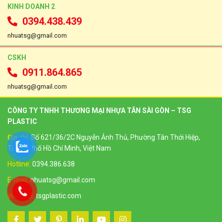
KINH DOANH 2
0394.438.439
nhuatsg@gmail.com
CSKH
0911.864.865
nhuatsg@gmail.com
CÔNG TY TNHH THƯƠNG MẠI NHỰA TÂN SÀI GÒN – TSG
PLASTIC
Địa chỉ:
Số 621/36/2C Nguyễn Ảnh Thủ, Phường Tân Thới Hiệp,
Thành Phố Hồ Chí Minh, Việt Nam
Hotline:
0394.386.638
E-mail:
nhuatsg@gmail.com
Website:
tsgplastic.com