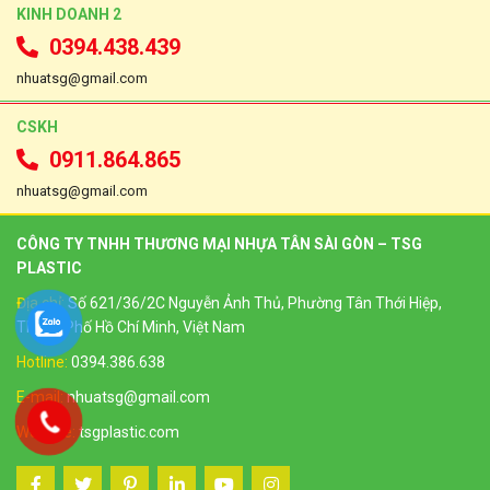
KINH DOANH 2
0394.438.439
nhuatsg@gmail.com
CSKH
0911.864.865
nhuatsg@gmail.com
CÔNG TY TNHH THƯƠNG MẠI NHỰA TÂN SÀI GÒN – TSG
PLASTIC
Địa chỉ:
Số 621/36/2C Nguyễn Ảnh Thủ, Phường Tân Thới Hiệp,
Thành Phố Hồ Chí Minh, Việt Nam
Hotline:
0394.386.638
E-mail:
nhuatsg@gmail.com
Website:
tsgplastic.com