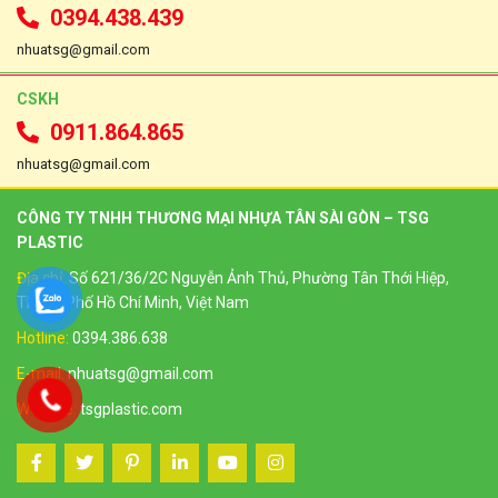
0394.438.439
nhuatsg@gmail.com
CSKH
0911.864.865
nhuatsg@gmail.com
CÔNG TY TNHH THƯƠNG MẠI NHỰA TÂN SÀI GÒN – TSG
PLASTIC
Địa chỉ:
Số 621/36/2C Nguyễn Ảnh Thủ, Phường Tân Thới Hiệp,
Thành Phố Hồ Chí Minh, Việt Nam
Hotline:
0394.386.638
E-mail:
nhuatsg@gmail.com
Website:
tsgplastic.com