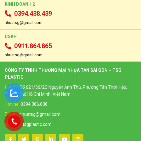
KINH DOANH 2
0394.438.439
nhuatsg@gmail.com
CSKH
0911.864.865
nhuatsg@gmail.com
CÔNG TY TNHH THƯƠNG MẠI NHỰA TÂN SÀI GÒN – TSG
PLASTIC
Địa chỉ:
Số 621/36/2C Nguyễn Ảnh Thủ, Phường Tân Thới Hiệp,
Thành Phố Hồ Chí Minh, Việt Nam
Hotline:
0394.386.638
E-mail:
nhuatsg@gmail.com
Website:
tsgplastic.com