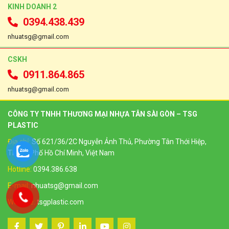
KINH DOANH 2
0394.438.439
nhuatsg@gmail.com
CSKH
0911.864.865
nhuatsg@gmail.com
CÔNG TY TNHH THƯƠNG MẠI NHỰA TÂN SÀI GÒN – TSG
PLASTIC
Địa chỉ:
Số 621/36/2C Nguyễn Ảnh Thủ, Phường Tân Thới Hiệp,
Thành Phố Hồ Chí Minh, Việt Nam
Hotline:
0394.386.638
E-mail:
nhuatsg@gmail.com
Website:
tsgplastic.com