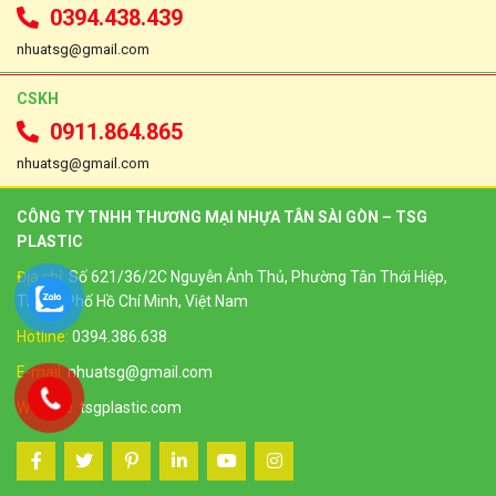
0394.438.439
nhuatsg@gmail.com
CSKH
0911.864.865
nhuatsg@gmail.com
CÔNG TY TNHH THƯƠNG MẠI NHỰA TÂN SÀI GÒN – TSG
PLASTIC
Địa chỉ:
Số 621/36/2C Nguyễn Ảnh Thủ, Phường Tân Thới Hiệp,
Thành Phố Hồ Chí Minh, Việt Nam
Hotline:
0394.386.638
E-mail:
nhuatsg@gmail.com
Website:
tsgplastic.com