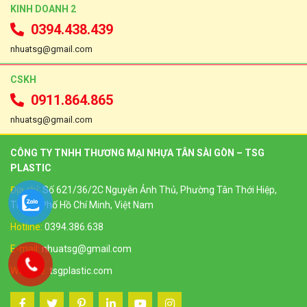
KINH DOANH 2
0394.438.439
nhuatsg@gmail.com
CSKH
0911.864.865
nhuatsg@gmail.com
CÔNG TY TNHH THƯƠNG MẠI NHỰA TÂN SÀI GÒN – TSG
PLASTIC
Địa chỉ:
Số 621/36/2C Nguyễn Ảnh Thủ, Phường Tân Thới Hiệp,
Thành Phố Hồ Chí Minh, Việt Nam
Hotline:
0394.386.638
E-mail:
nhuatsg@gmail.com
Website:
tsgplastic.com