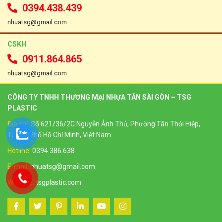
0394.438.439
nhuatsg@gmail.com
CSKH
0911.864.865
nhuatsg@gmail.com
CÔNG TY TNHH THƯƠNG MẠI NHỰA TÂN SÀI GÒN – TSG
PLASTIC
Địa chỉ:
Số 621/36/2C Nguyễn Ảnh Thủ, Phường Tân Thới Hiệp,
Thành Phố Hồ Chí Minh, Việt Nam
Hotline:
0394.386.638
E-mail:
nhuatsg@gmail.com
Website:
tsgplastic.com