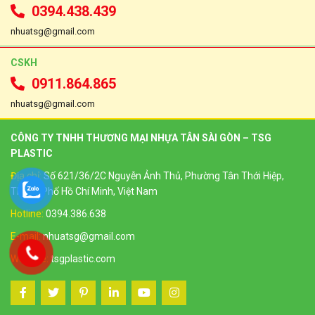
0394.438.439
nhuatsg@gmail.com
CSKH
0911.864.865
nhuatsg@gmail.com
CÔNG TY TNHH THƯƠNG MẠI NHỰA TÂN SÀI GÒN – TSG
PLASTIC
Địa chỉ:
Số 621/36/2C Nguyễn Ảnh Thủ, Phường Tân Thới Hiệp,
Thành Phố Hồ Chí Minh, Việt Nam
Hotline:
0394.386.638
E-mail:
nhuatsg@gmail.com
Website:
tsgplastic.com