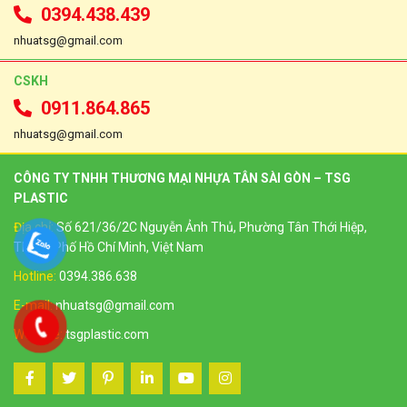
0394.438.439
nhuatsg@gmail.com
CSKH
0911.864.865
nhuatsg@gmail.com
CÔNG TY TNHH THƯƠNG MẠI NHỰA TÂN SÀI GÒN – TSG
PLASTIC
Địa chỉ:
Số 621/36/2C Nguyễn Ảnh Thủ, Phường Tân Thới Hiệp,
Thành Phố Hồ Chí Minh, Việt Nam
Hotline:
0394.386.638
E-mail:
nhuatsg@gmail.com
Website:
tsgplastic.com