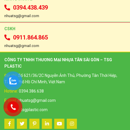
0394.438.439
nhuatsg@gmail.com
CSKH
0911.864.865
nhuatsg@gmail.com
CÔNG TY TNHH THƯƠNG MẠI NHỰA TÂN SÀI GÒN – TSG
PLASTIC
Địa chỉ:
Số 621/36/2C Nguyễn Ảnh Thủ, Phường Tân Thới Hiệp,
Thành Phố Hồ Chí Minh, Việt Nam
Hotline:
0394.386.638
E-mail:
nhuatsg@gmail.com
Website:
tsgplastic.com