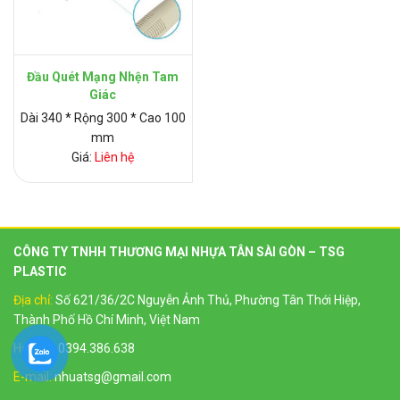
Đầu Quét Mạng Nhện Tam
Giác
Dài 340 * Rộng 300 * Cao 100
mm
Giá:
Liên hệ
CÔNG TY TNHH THƯƠNG MẠI NHỰA TÂN SÀI GÒN – TSG
PLASTIC
Địa chỉ:
Số 621/36/2C Nguyễn Ảnh Thủ, Phường Tân Thới Hiệp,
Thành Phố Hồ Chí Minh, Việt Nam
Hotline:
0394.386.638
E-mail:
nhuatsg@gmail.com