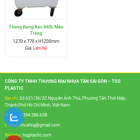
Thùng Đựng Rác 660L Màu
Trắng
1270 x 770 x H1230mm
Giá:
Liên hệ
CÔNG TY TNHH THƯƠNG MẠI NHỰA TÂN SÀI GÒN – TSG
PLASTIC
Địa chỉ:
Số 621/36/2C Nguyễn Ảnh Thủ, Phường Tân Thới Hiệp,
Thành Phố Hồ Chí Minh, Việt Nam
Hotline:
0394.386.638
E-mail:
nhuatsg@gmail.com
Website:
tsgplastic.com