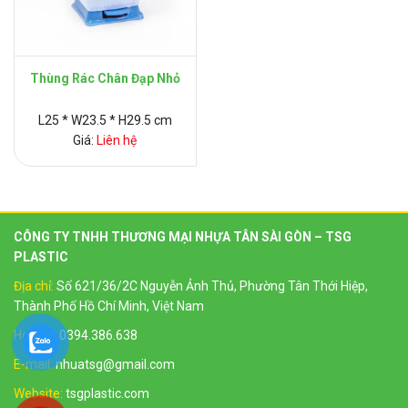
Thùng Rác Chân Đạp Nhỏ
L25 * W23.5 * H29.5 cm
Giá:
Liên hệ
CÔNG TY TNHH THƯƠNG MẠI NHỰA TÂN SÀI GÒN – TSG
PLASTIC
Địa chỉ:
Số 621/36/2C Nguyễn Ảnh Thủ, Phường Tân Thới Hiệp,
Thành Phố Hồ Chí Minh, Việt Nam
Hotline:
0394.386.638
E-mail:
nhuatsg@gmail.com
Website:
tsgplastic.com