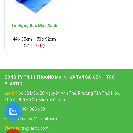
Túi Đựng Rác Màu Xanh
44 x 55cm – 78 x 92cm
Giá:
Liên hệ
CÔNG TY TNHH THƯƠNG MẠI NHỰA TÂN SÀI GÒN – TSG
PLASTIC
Địa chỉ:
Số 621/36/2C Nguyễn Ảnh Thủ, Phường Tân Thới Hiệp,
Thành Phố Hồ Chí Minh, Việt Nam
Hotline:
0394.386.638
E-mail:
nhuatsg@gmail.com
Website:
tsgplastic.com