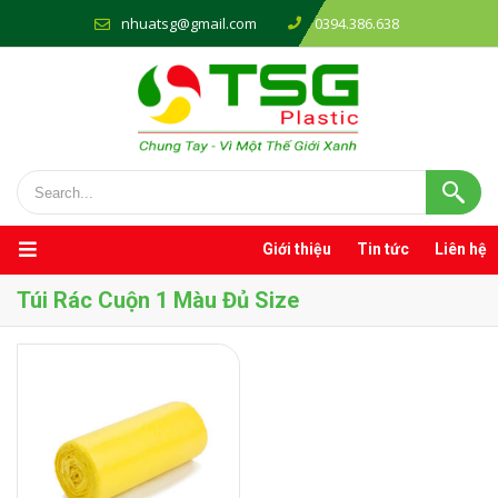
nhuatsg@gmail.com
0394.386.638
Giới thiệu
Tin tức
Liên hệ
Túi Rác Cuộn 1 Màu Đủ Size