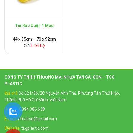
Túi Rác Cuộn 1 Màu
44 x 55cm – 78 x 92cm
Giá:
Liên hệ
CÔNG TY TNHH THƯƠNG MẠI NHỰA TÂN SÀI GÒN – TSG
PLASTIC
Địa chỉ:
Số 621/36/2C Nguyễn Ảnh Thủ, Phường Tân Thới Hiệp,
Thành Phố Hồ Chí Minh, Việt Nam
Hotline:
0394.386.638
E-mail:
nhuatsg@gmail.com
Website:
tsgplastic.com