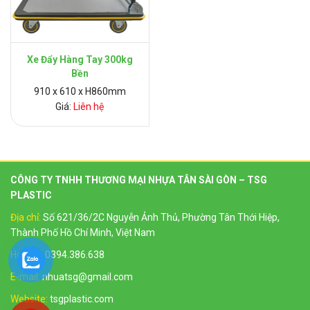
Xe Đẩy Hàng Tay 300kg
Bền
910 x 610 x H860mm
Giá:
Liên hệ
CÔNG TY TNHH THƯƠNG MẠI NHỰA TÂN SÀI GÒN – TSG
PLASTIC
Địa chỉ:
Số 621/36/2C Nguyễn Ảnh Thủ, Phường Tân Thới Hiệp,
Thành Phố Hồ Chí Minh, Việt Nam
Hotline:
0394.386.638
E-mail:
nhuatsg@gmail.com
Website:
tsgplastic.com