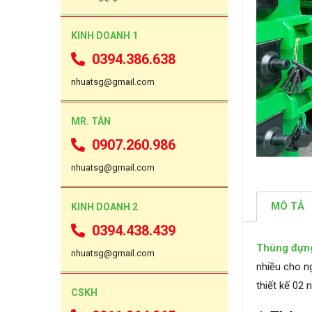
KINH DOANH 1
0394.386.638
nhuatsg@gmail.com
MR. TÂN
0907.260.986
nhuatsg@gmail.com
MÔ TẢ
KINH DOANH 2
0394.438.439
Thùng đựng
nhuatsg@gmail.com
nhiều cho n
thiết kế 02 
CSKH