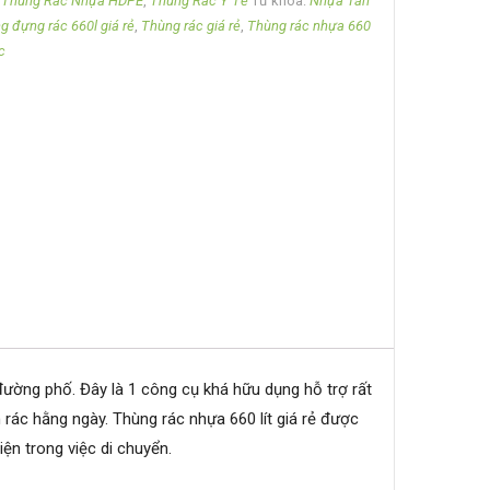
,
Thùng Rác Nhựa HDPE
,
Thùng Rác Y Tế
Từ khóa:
Nhựa Tân
g đựng rác 660l giá rẻ
,
Thùng rác giá rẻ
,
Thùng rác nhựa 660
c
đường phố. Đây là 1 công cụ khá hữu dụng hỗ trợ rất
ác hằng ngày. Thùng rác nhựa 660 lít giá rẻ được
iện trong việc di chuyển.