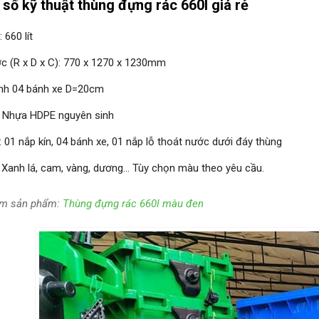
 số kỹ thuật thùng đựng rác 660l giá rẻ
 660 lít
ớc (R x D x C): 770 x 1270 x 1230mm
nh 04 bánh xe D=20cm
u: Nhựa HDPE nguyên sinh
01 nắp kín, 04 bánh xe, 01 nắp lỗ thoát nước dưới đáy thùng
 Xanh lá, cam, vàng, dương… Tùy chọn màu theo yêu cầu.
m sản phẩm:
Thùng đựng rác 660l màu đen