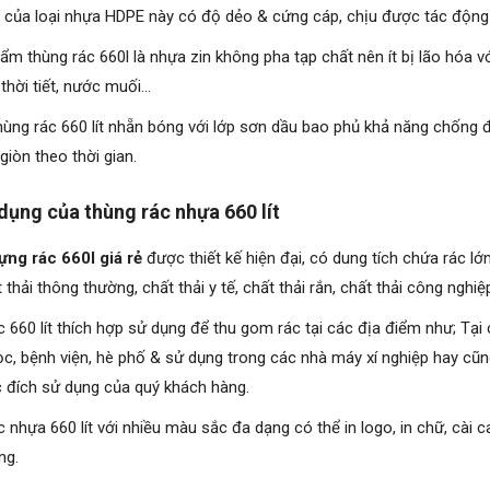
t của loại nhựa HDPE này có độ dẻo & cứng cáp, chịu được tác động 
ẩm thùng rác 660l là nhựa zin không pha tạp chất nên ít bị lão hóa v
thời tiết, nước muối…
ùng rác 660 lít nhẵn bóng với lớp sơn dầu bao phủ khả năng chống đ
iòn theo thời gian.
dụng của thùng rác nhựa 660 lít
ng rác 660l giá rẻ
được thiết kế hiện đại, có dung tích chứa rác lớ
 thải thông thường, chất thải y tế, chất thải rắn, chất thải công nghi
 660 lít thích hợp sử dụng để thu gom rác tại các địa điểm như; Tại
ọc, bệnh viện, hè phố & sử dụng trong các nhà máy xí nghiệp hay cũ
 đích sử dụng của quý khách hàng.
 nhựa 660 lít với nhiều màu sắc đa dạng có thể in logo, in chữ, cài 
ng.