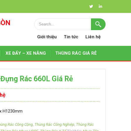
GÒN
Giới thiệu
Tin tức
Liên hệ
XE ĐẨY – XE NÂNG
THÙNG RÁC GIÁ RẺ
Đựng Rác 660L Giá Rẻ
 hệ
0 x H1230mm
hùng Rác Công Cộng
,
Thùng Rác Công Nghiệp
,
Thùng Rác