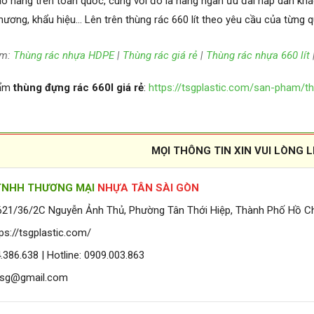
ao hàng trên toàn quốc, cùng với đó là hàng ngàn ưu đãi hấp dẫn khác
hương, khẩu hiệu… Lên trên thùng rác 660 lít theo yêu cầu của từng 
êm:
Thùng rác nhựa HDPE
|
Thùng rác giá rẻ
|
Thùng rác nhựa 660 lít
hẩm
thùng đựng rác 660l giá rẻ
:
https://tsgplastic.com/san-pham/th
MỌI THÔNG TIN XIN VUI LÒNG L
TNHH THƯƠNG MẠI
NHỰA TÂN SÀI GÒN
 621/36/2C Nguyễn Ảnh Thủ, Phường Tân Thới Hiệp, Thành Phố Hồ Ch
ps://tsgplastic.com/
386.638 | Hotline: 0909.003.863
atsg@gmail.com