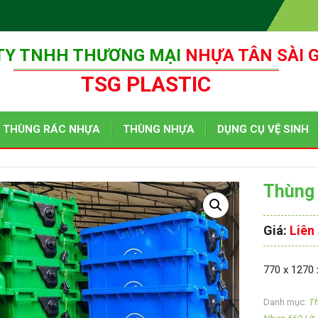
TY TNHH THƯƠNG MẠI
NHỰA TÂN SÀI 
TSG PLASTIC
THÙNG RÁC NHỰA
THÙNG NHỰA
DỤNG CỤ VỆ SINH
Thùng 
Giá:
Liên
770 x 127
Danh mục:
T