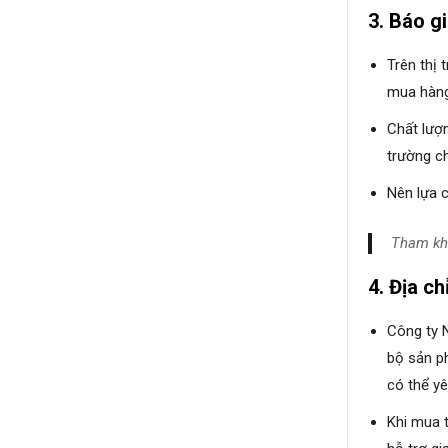
3. Báo g
Trên thị 
mua hàng,
Chất lượ
trường ch
Nên lựa c
Tham kh
4. Địa ch
Công ty N
bộ sản p
có thể yê
Khi mua 