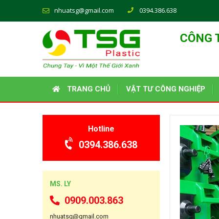
nhuatsg@gmail.com
0394.386.638
CÔNG 
TRANG CHỦ
VẬT TƯ CÔNG NGHIỆP
Hotline
0394.386.638
MS. LY
0909.003.863
nhuatsg@gmail.com