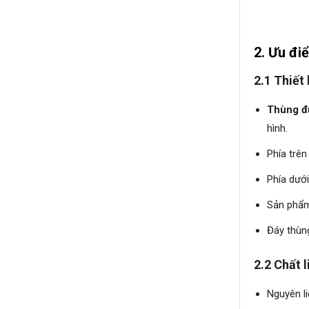
2. Ưu điể
2.1 Thiết 
Thùng đự
hình.
Phía trê
Phía dưới
Sản phẩm
Đáy thùng
2.2 Chất l
Nguyên l