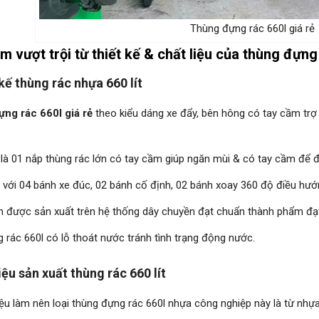
Thùng đựng rác 660l giá rẻ
m vượt trội từ thiết kế & chất liệu của thùng đựng 
kế thùng rác nhựa 660 lít
ng rác 660l giá rẻ
theo kiểu dáng xe đẩy, bên hông có tay cầm trợ 
n là 01 nắp thùng rác lớn có tay cầm giúp ngăn mùi & có tay cầm để
 với 04 bánh xe đúc, 02 bánh cố định, 02 bánh xoay 360 độ điều hướ
 được sản xuất trên hệ thống dây chuyền đạt chuẩn thành phẩm đạ
 rác 660l có lỗ thoát nước tránh tình trạng động nước.
iệu sản xuất thùng rác 660 lít
iệu làm nên loại thùng đựng rác 660l nhựa công nghiệp này là từ nh