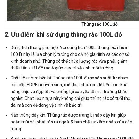
Thùng rác 100L đỏ
2. Ưu điểm khi sử dụng thùng rác 100L đỏ
Dung tích thùng phù hợp: Với dung tích 100L, thùng rác nhựa
100 lít này là lựa chọn lý tưởng cho cả hộ gia đình và các cơ sở
kinh doanh nhỏ. Thùng có thể chứa lượng rác vừa phải, giảm
thiểu tần suất đổ rác & giúp duy trì vệ sinh môi trường.
Chất liệu nhựa bền bỉ: Thùng rác 100L được sản xuất từ nhựa
cao cấp HDPE nguyên sinh, một loại nhựa có độ bền cao, khả
năng chịu va đập tốt và chống lại các yếu tố môi trường khắc
nghiệt. Chất liệu nhựa này không chỉ giúp thùng rác có tuổi thọ
dài mà còn dễ dàng vệ sinh và bảo trì.
Nắp thùng đậy kín: Thùng rác được trang bị nắp đậy kín giúp
ngăn mùi hôi phát tán ra ngoài & hạn chế sự xâm nhập của côn
trùng.
Bánh xe thùng di chuyển: Với 02 bánh xe lớn,
thùng rác 100L đỏ