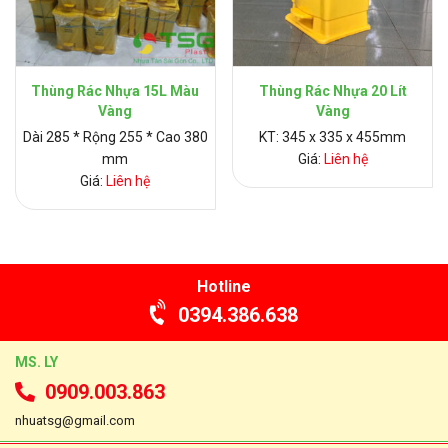
Thùng Rác Nhựa 15L Màu
Thùng Rác Nhựa 20 Lít
Vàng
Vàng
Dài 285 * Rộng 255 * Cao 380
KT: 345 x 335 x 455mm
mm
Giá:
Liên hệ
Giá:
Liên hệ
Hotline
0394.386.638
MS. LY
0909.003.863
nhuatsg@gmail.com