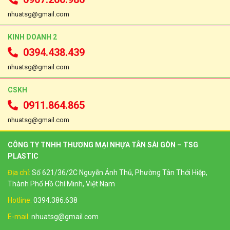
nhuatsg@gmail.com
KINH DOANH 2
0394.438.439
nhuatsg@gmail.com
CSKH
0911.864.865
nhuatsg@gmail.com
CÔNG TY TNHH THƯƠNG MẠI NHỰA TÂN SÀI GÒN – TSG
PLASTIC
Địa chỉ:
Số 621/36/2C Nguyễn Ảnh Thủ, Phường Tân Thới Hiệp,
Thành Phố Hồ Chí Minh, Việt Nam
Hotline:
0394.386.638
E-mail:
nhuatsg@gmail.com