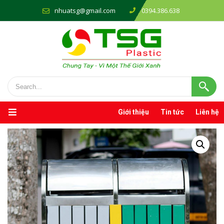
nhuatsg@gmail.com
0394.386.638
Giới thiệu
Tin tức
Liên hệ