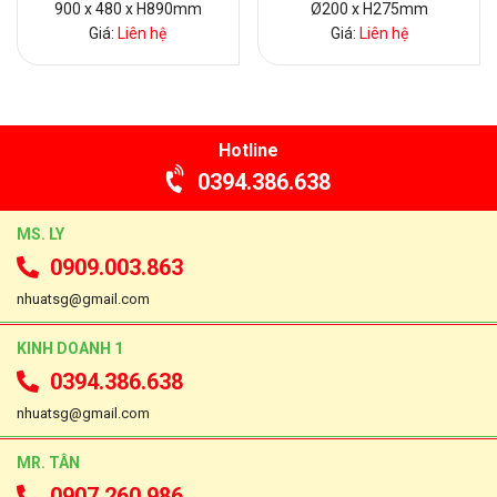
900 x 480 x H890mm
Ø200 x H275mm
Giá:
Liên hệ
Giá:
Liên hệ
Hotline
0394.386.638
MS. LY
0909.003.863
nhuatsg@gmail.com
KINH DOANH 1
0394.386.638
nhuatsg@gmail.com
MR. TÂN
0907.260.986