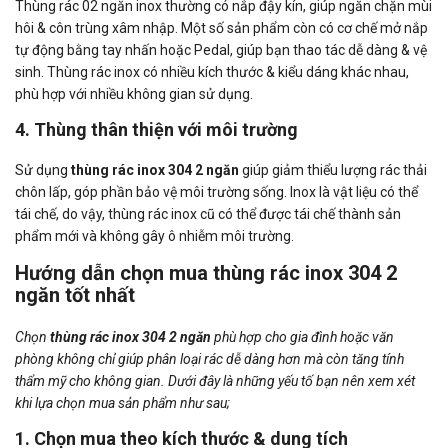
Thùng rác 02 ngăn inox thường có nắp đậy kín, giúp ngăn chặn mùi
hôi & côn trùng xâm nhập. Một số sản phẩm còn có cơ chế mở nắp
tự động bằng tay nhấn hoặc Pedal, giúp bạn thao tác dễ dàng & vệ
sinh. Thùng rác inox có nhiều kích thước & kiểu dáng khác nhau,
phù hợp với nhiều không gian sử dụng.
4. Thùng thân thiện với môi trường
Sử dụng
thùng rác inox 304 2 ngăn
giúp giảm thiểu lượng rác thải
chôn lấp, góp phần bảo vệ môi trường sống. Inox là vật liệu có thể
tái chế, do vậy, thùng rác inox cũ có thể được tái chế thành sản
phẩm mới và không gây ô nhiễm môi trường.
Hướng dẫn chọn mua thùng rác inox 304 2
ngăn tốt nhất
Chọn
thùng rác inox 304 2 ngăn
phù hợp cho gia đình hoặc văn
phòng không chỉ giúp phân loại rác dễ dàng hơn mà còn tăng tính
thẩm mỹ cho không gian. Dưới đây là những yếu tố bạn nên xem xét
khi lựa chọn mua sản phẩm như sau;
1. Chọn mua theo kích thước & dung tích