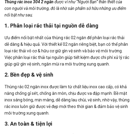
Thùng rác inox 304 2 ngăn
được ví như “Người Bạn” thân thiết của
con người và môi trường, đó là nhờ sản phẩm sở hữu những ưu điểm
nổi bật như sau;
1. Phân loại rác thải tại nguồn dễ dàng
Ưu điểm nổi bật nhất của thùng rác 02 ngăn để phân loại rác thải
dễ dàng & hiệu quả. Với thiết kế 02 ngăn riêng biệt, bạn có thể phân
loại rác thải vô cơ & hữu cơ giữ gìn vệ sinh và bảo vệ môi trường.
Việc phân loại rác thải tại nguồn giúp tiết kiệm được chi phí xử lý rác
giúp giữ gìn vệ sinh, ngăn mùi ra môi trường xung quanh.
2. Bền đẹp & vệ sinh
Thùng rác 02 ngăn inox được làm từ chất liệu inox cao cấp, có khả
năng chống gỉ sét, chống ăn mòn, chịu được va đập mạnh. Bề mặt
inox sáng bóng, mịn màng, dễ dàng lau chùi, vệ sinh, nhờ vậy, thùng
rác inox luôn giữ được vẻ đẹp mới theo thời gian & đảm bảo vệ sinh
môi trường xung quanh.
3. An toàn & tiện lợi