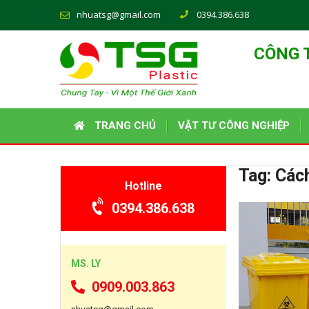
nhuatsg@gmail.com
0394.386.638
CÔNG 
TRANG CHỦ
VẬT TƯ CÔNG NGHIỆP
Tag:
Cách
Hotline
0394.386.638
MS. LY
0909.003.863