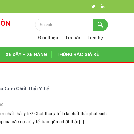
GÒN
Giới thiệu
Tin tức
Liên hệ
XE ĐẨY – XE NÂNG
THÙNG RÁC GIÁ RẺ
hu Gom Chất Thải Y Tế
ức
 chất thải y tế? Chất thải y tế là là chất thải phát sinh
g của các cơ sở y tế, bao gồm chất thải […]