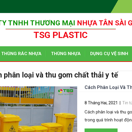
TY TNHH THƯƠNG MẠI
NHỰA TÂN SÀI 
TSG PLASTIC
THÙNG RÁC NHỰA
THÙNG NHỰA
DỤNG CỤ VỆ SINH
 phân loại và thu gom chất thải y tế
Cách Phân Loại Và T
8 Tháng Hai, 2021
|
Tin t
Cách phân loại và thu gom
trong quá trình hoạt độn